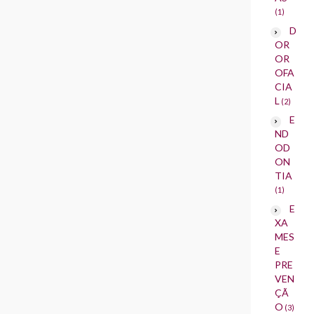
(1)
D
OR
OR
OFA
CIA
L
(2)
E
ND
OD
ON
TIA
(1)
E
XA
MES
E
PRE
VEN
ÇÃ
O
(3)