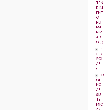
TEN
DIM
ENT
O
HU
MA
NIZ
AD
O
(3)
C
IRU
RGI
AS
(1)
D
OE
NÇ
AS
SIS
TE
MIC
AS