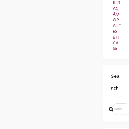
ILIT
AÇ
ÃO
OR
AL E
EST
ÉTI
CA
(8)
Sea
rch