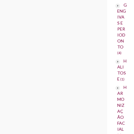
G
ENG
IVA
S E
PER
IOD
ON
TO
(4)
H
ALI
TOS
E
(1)
H
AR
MO
NIZ
AÇ
ÃO
FAC
IAL