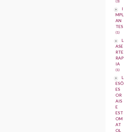
(3)
I
MPL
AN
TES
(1)
L
ASE
RTE
RAP
IA
(1)
L
ESÕ
ES
OR
AIS
E
EST
OM
AT
OL