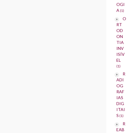
OGI
A
(1)
O
RT
OD
ON
TIA
INV
ISÍV
EL
(1)
R
ADI
OG
RAF
IAS
DIG
ITAI
S
(1)
R
EAB