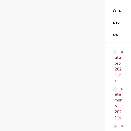
Arq
uiv
os
o
utu
bro
202
1
(23
)
s
ete
mbr
o
202
1
(8)
a