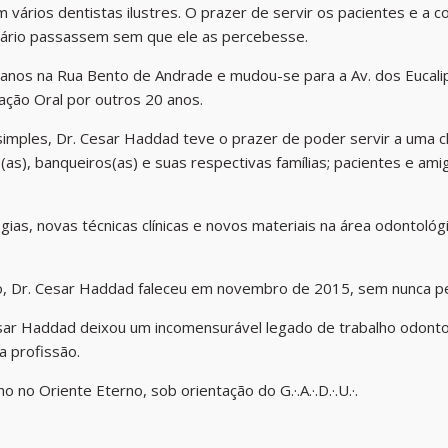
m vários dentistas ilustres. O prazer de servir os pacientes e a 
diário passassem sem que ele as percebesse.
 anos na Rua Bento de Andrade e mudou-se para a Av. dos Euca
tação Oral por outros 20 anos.
mples, Dr. Cesar Haddad teve o prazer de poder servir a uma clie
as), banqueiros(as) e suas respectivas famílias; pacientes e am
ias, novas técnicas clínicas e novos materiais na área odontológ
, Dr. Cesar Haddad faleceu em novembro de 2015, sem nunca per
ar Haddad deixou um incomensurável legado de trabalho odontoló
a profissão.
 no Oriente Eterno, sob orientação do G.·.A.·.D.·.U.·.