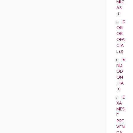
MIC
AS
(1)
D
OR
OR
OFA
CIA
L
(2)
E
ND
OD
ON
TIA
(1)
E
XA
MES
E
PRE
VEN
ÇÃ