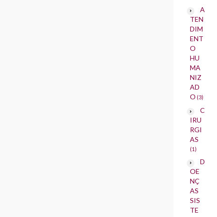
A
TEN
DIM
ENT
O
HU
MA
NIZ
AD
O
(3)
C
IRU
RGI
AS
(1)
D
OE
NÇ
AS
SIS
TE