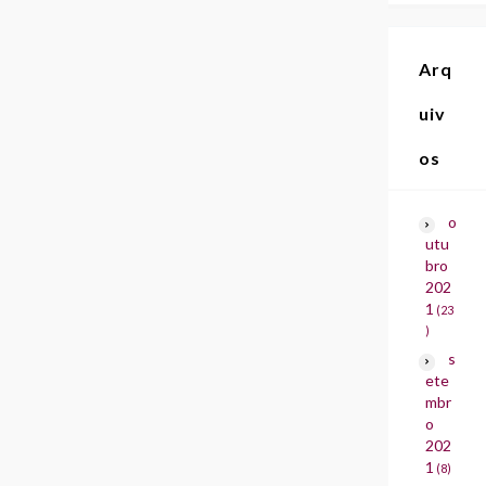
Arq
uiv
os
o
utu
bro
202
1
(23
)
s
ete
mbr
o
202
1
(8)