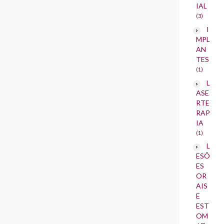
IAL
(3)
I
MPL
AN
TES
(1)
L
ASE
RTE
RAP
IA
(1)
L
ESÕ
ES
OR
AIS
E
EST
OM