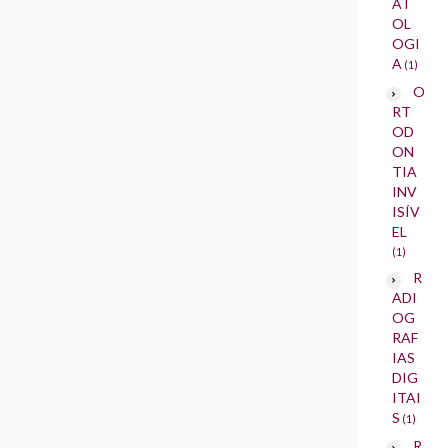
AT
OL
OGI
A
(1)
O
RT
OD
ON
TIA
INV
ISÍV
EL
(1)
R
ADI
OG
RAF
IAS
DIG
ITAI
S
(1)
R