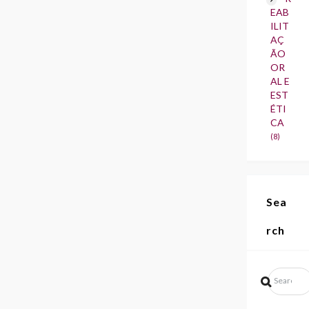
EAB
ILIT
AÇ
ÃO
OR
AL E
EST
ÉTI
CA
(8)
Sea
rch