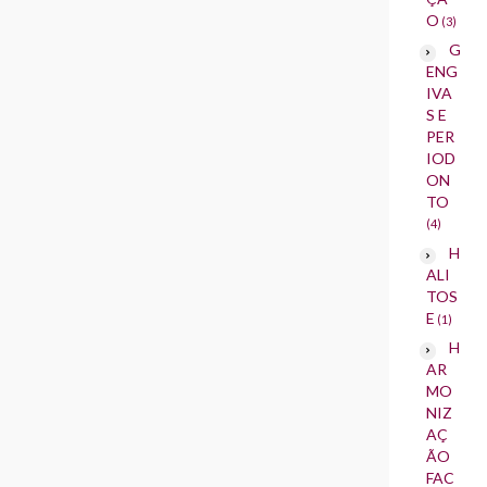
O
(3)
G
ENG
IVA
S E
PER
IOD
ON
TO
(4)
H
ALI
TOS
E
(1)
H
AR
MO
NIZ
AÇ
ÃO
FAC