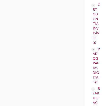
O
RT
OD
ON
TIA
INV
ISÍV
EL
(1)
R
ADI
OG
RAF
IAS
DIG
ITAI
S
(1)
R
EAB
ILIT
AÇ