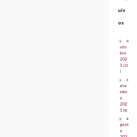
uiv
os
o
utu
bro
202
1
(23
)
s
ete
mbr
o
202
1
(8)
a
gost
o
202