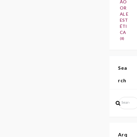
ÃO
OR
AL E
EST
ÉTI
CA
(8)
Sea
rch
Arq