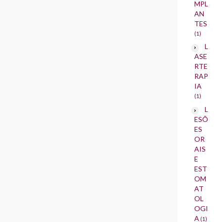
MPL
AN
TES
(1)
L
ASE
RTE
RAP
IA
(1)
L
ESÕ
ES
OR
AIS
E
EST
OM
AT
OL
OGI
A
(1)