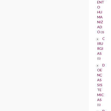
ENT
O
HU
MA
NIZ
AD
O
(3)
C
IRU
RGI
AS
(1)
D
OE
NÇ
AS
SIS
TE
MIC
AS
(1)