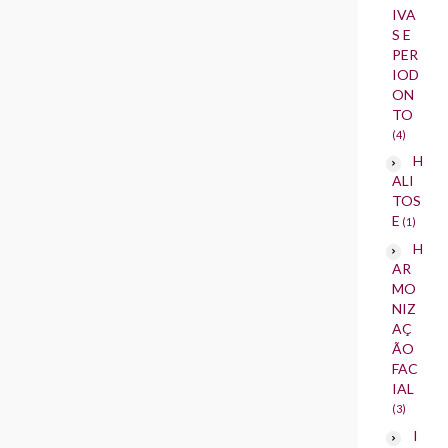
IVA
S E
PER
IOD
ON
TO
(4)
H
ALI
TOS
E
(1)
H
AR
MO
NIZ
AÇ
ÃO
FAC
IAL
(3)
I